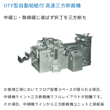
OTF型⾃動給紙付 ⾼速三⽅断裁機
中綴じ・無線綴じ選ばず折丁を三⽅断ち
お客様⼯場においてフロア設置スペースが限られる場合、
中綴機ライン＋三⽅断裁機でフルレイアウトが困難です。
その場合、中綴機ラインから三⽅断裁機ユニットと排紙装