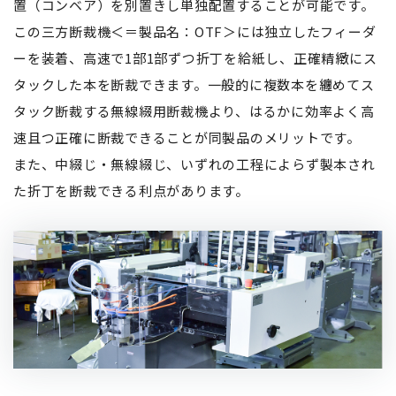
置（コンベア）を別置きし単独配置することが可能です。
この三⽅断裁機＜＝製品名：OTF＞には独⽴したフィーダ
ーを装着、⾼速で1部1部ずつ折丁を給紙し、正確精緻にス
タックした本を断裁できます。⼀般的に複数本を纏めてス
タック断裁する無線綴⽤断裁機より、はるかに効率よく⾼
速且つ正確に断裁できることが同製品のメリットです。
また、中綴じ・無線綴じ、いずれの⼯程によらず製本され
た折丁を断裁できる利点があります。