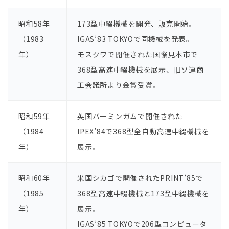
昭和58年
173型中綴機械を開発、販売開始。
（1983
IGAS’83 TOKYOで同機械を発表。
年）
モスクワで開催された国際⾒本市で
368型⾼速中綴機械を展⽰、旧ソ連商
⼯会議所より⾦賞受賞。
昭和59年
英国バーミンガムで開催された
（1984
IPEX’84で368型全⾃動⾼速中綴機械を
年）
展⽰。
昭和60年
⽶国シカゴで開催されたPRINT’85で
（1985
368型⾼速中綴機械と173型中綴機械を
年）
展⽰。
IGAS’85 TOKYOで206型コンピュータ