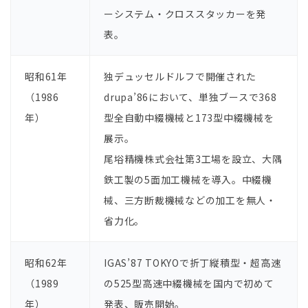
ーシステム・クロススタッカーを発
表。
昭和61年
独デュッセルドルフで開催された
（1986
drupa’86において、単独ブースで368
年）
型全⾃動中綴機械と173型中綴機械を
展⽰。
尾﨏精機株式会社第3⼯場を設⽴、⼤隅
鉄⼯製の5⾯加⼯機械を導⼊。中綴機
械、三⽅断裁機械などの加⼯を無⼈・
省⼒化。
昭和62年
IGAS’87 TOKYOで折丁縦積型・超⾼速
（1989
の525型⾼速中綴機械を国内で初めて
年）
発表、販売開始。