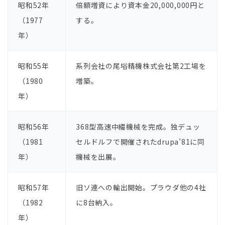
昭和52年
倍額増資により資本⾦20,000,000円と
（1977
する。
年）
昭和55年
系列会社の尾﨏精機株式会社第2⼯場を
（1980
増築。
年）
昭和56年
368型⾼速中綴機械を完成。独デュッ
（1981
セルドルフで開催されたdrupa’81に同
年）
機械を出展。
昭和57年
旧ソ連への輸出開始。プラウダ他の4社
（1982
に8台納⼊。
年）