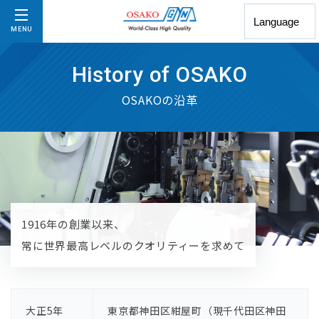
MENU
History of OSAKO
OSAKOの沿⾰
1916年の創業以来、
常に世界最⾼レベルのクオリティーを求めて
⼤正5年
東京都神⽥区紺屋町（現千代⽥区神⽥