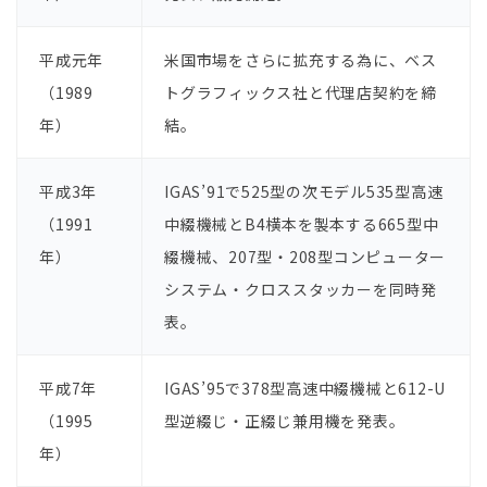
平成元年
米国市場をさらに拡充する為に、ベス
（1989
トグラフィックス社と代理店契約を締
年）
結。
平成3年
IGAS’91で525型の次モデル535型⾼速
（1991
中綴機械とB4横本を製本する665型中
年）
綴機械、207型・208型コンピューター
システム・クロススタッカーを同時発
表。
平成7年
IGAS’95で378型⾼速中綴機械と612-U
（1995
型逆綴じ・正綴じ兼⽤機を発表。
年）