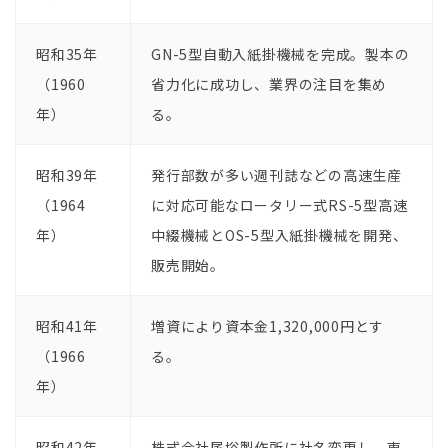
昭和35年
GN-5型⾃動⼊紙掛機械を完成。製本の
（1960
省⼒化に成功し、業界の注⽬を集め
年）
る。
昭和39年
発⾏部数が多い週刊誌などの⾼速⽣産
（1964
に対応可能なロータリー式RS-5型⾼速
年）
中綴機械とOS-5型⼊紙掛機械を開発、
販売開始。
昭和41年
増資により資本⾦1,320,000円とす
（1966
る。
年）
昭和42年
株式会社尾﨏製作所に社名変更し、東