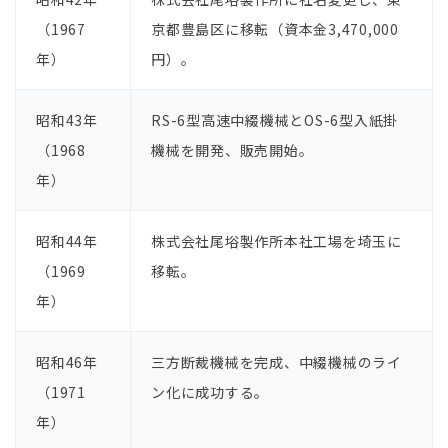
（1967
京都豊島区に移転（資本⾦3,470,000
年）
円）。
昭和43年
RS-6型⾼速中綴機械とOS-6型⼊紙掛
（1968
機械を開発、販売開始。
年）
昭和44年
株式会社尾﨏製作所本社⼯場を埼玉に
（1969
移転。
年）
昭和46年
三⽅断裁機械を完成、中綴機械のライ
（1971
ン化に成功する。
年）