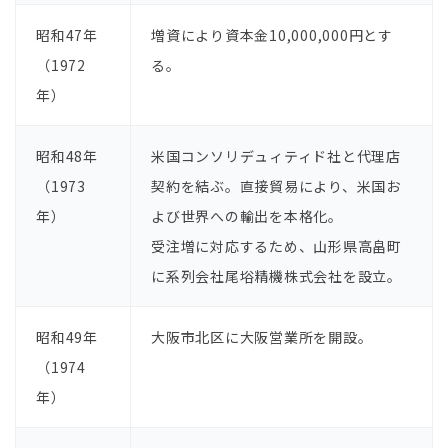
昭和47年
増資により資本⾦10,000,000円とす
（1972
る。
年）
昭和48年
⽶国コンソリデュィティド社と代理店
（1973
契約を結ぶ。直接貿易により、⽶国お
年）
よび世界への輸出を本格化。
受注増に対応するため、⼭形県⾼畠町
に系列会社尾﨏精機株式会社を設⽴。
昭和49年
⼤阪市北区に⼤阪営業所を開設。
（1974
年）