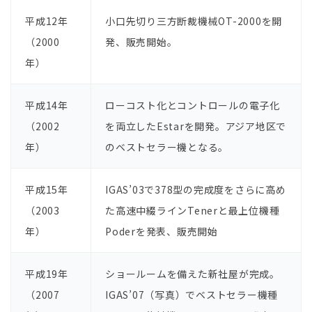
平成12年
⼩⼝先切り三⽅断裁機械OT-2000を開
（2000
発、販売開始。
年）
平成14年
ローコスト化とコントロールの電⼦化
（2002
を両⽴したEstarを開発。アジア地区で
年）
のベストセラー機となる。
平成15年
IGAS’03で378型の完成度をさらに⾼め
（2003
た⾼速中綴ラインTenerと最上位機種
年）
Poderを発表、販売開始
平成19年
ショールームを備えた新社屋が完成。
（2007
IGAS’07（写真）でベストセラー機種