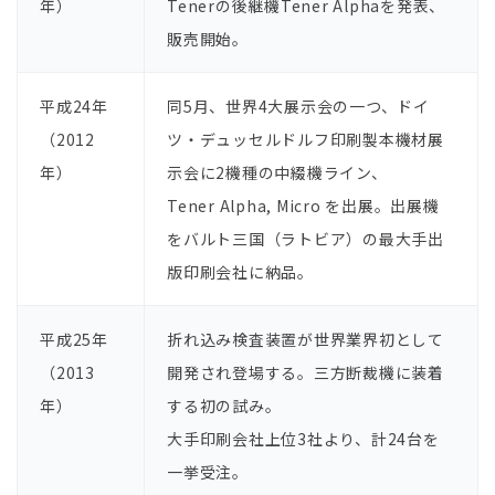
年）
Tenerの後継機Tener Alphaを発表、
販売開始。
平成24年
同5⽉、世界4⼤展⽰会の⼀つ、ドイ
（2012
ツ・デュッセルドルフ印刷製本機材展
年）
⽰会に2機種の中綴機ライン、
Tener Alpha, Micro を出展。出展機
をバルト三国（ラトビア）の最⼤⼿出
版印刷会社に納品。
平成25年
折れ込み検査装置が世界業界初として
（2013
開発され登場する。三⽅断裁機に装着
年）
する初の試み。
⼤⼿印刷会社上位3社より、計24台を
⼀挙受注。