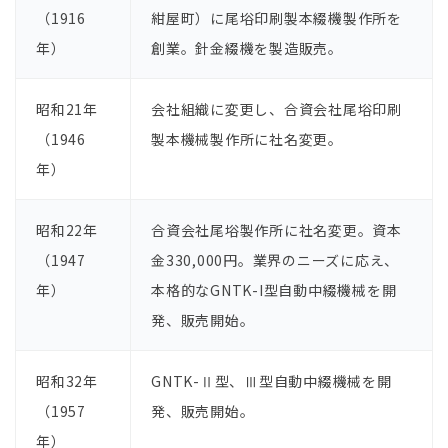
（1916
紺屋町）に尾﨏印刷製本綴機製作所を
年）
創業。針⾦綴機を製造販売。
昭和21年
会社組織に変更し、合資会社尾﨏印刷
（1946
製本機械製作所に社名変更。
年）
昭和22年
合資会社尾﨏製作所に社名変更。資本
（1947
⾦330,000円。業界のニーズに応え、
年）
本格的なGNTK-I型⾃動中綴機械を開
発、販売開始。
昭和32年
GNTK-Ⅱ型、Ⅲ型⾃動中綴機械を開
（1957
発、販売開始。
年）