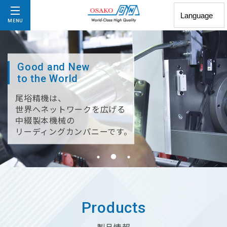
MENU
Good and New
Good and New
Good and New
to the World
to the World
to the World
尾﨏精機は、
尾﨏精機は、
尾﨏精機は、
世界へネットワークを広げる
世界へネットワークを広げる
世界へネットワークを広げる
中綴製本機械の
中綴製本機械の
中綴製本機械の
リーディングカンパニーです。
リーディングカンパニーです。
リーディングカンパニーです。
Products