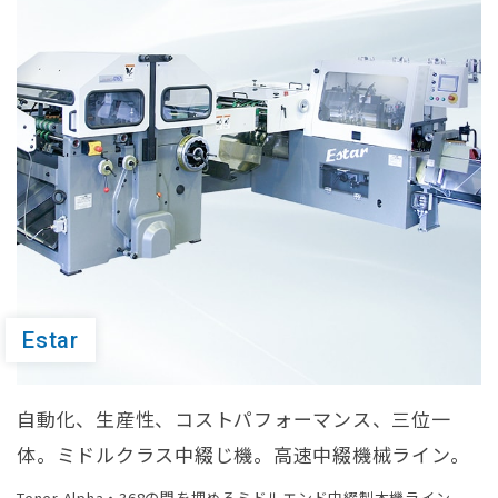
Estar
⾃動化、⽣産性、コストパフォーマンス、三位⼀
体。ミドルクラス中綴じ機。⾼速中綴機械ライン。
Tener Alpha・368の間を埋めるミドルエンド中綴製本機ライン。